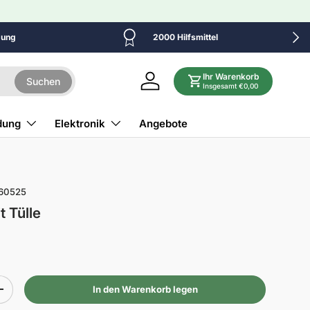
Näch
dung
2000 Hilfsmittel
Ihr Warenkorb
Suchen
Einloggen
Insgesamt €0,00
dung
Elektronik
Angebote
60525
t Tülle
In den Warenkorb legen
+