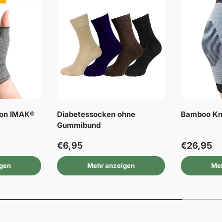
von IMAK®
Diabetessocken ohne
Bamboo Kn
Gummibund
€6,95
€26,95
igen
Mehr anzeigen
Meh