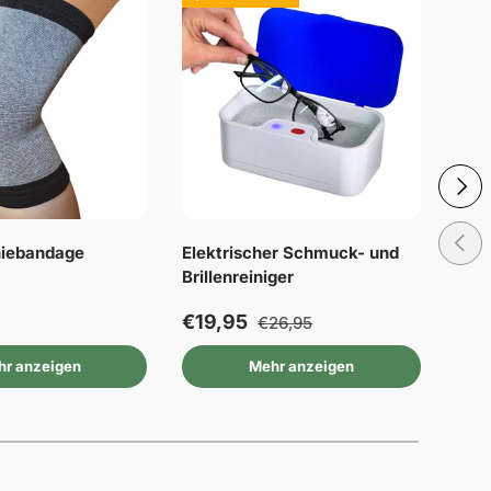
Nächs
Vorhe
iebandage
Elektrischer Schmuck- und
Fers
Brillenreiniger
Kor
€19,95
€4,
€26,95
r anzeigen
Mehr anzeigen