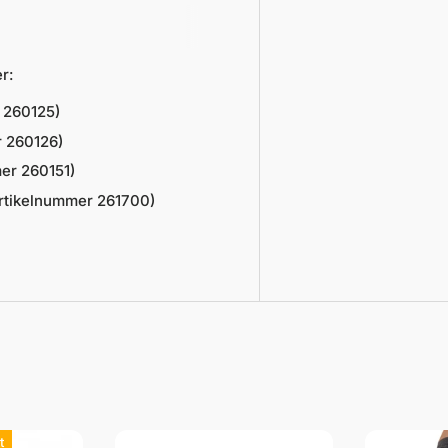
r:
r
260125)
r
260126)
mer
260151)
rtikelnummer 261700)
t