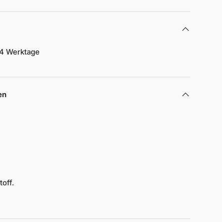
4 Werktage
en
toff.