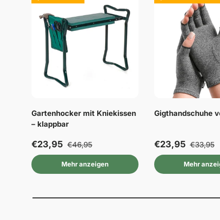
Gartenhocker mit Kniekissen
Gigthandschuhe 
– klappbar
€23,95
€23,95
€46,95
€33,95
Mehr anzeigen
Mehr anze