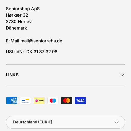
Seniorshop ApS
Hørkær 32
2730 Herlev
Dänemark
E-Mail
mail@seniorreha.de
USt-IdNr. DK 31 37 32 98
LINKS
Akzeptierte Zahlungsmethoden
Land/Region
Deutschland (EUR €)