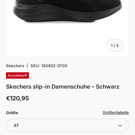
von
1
/
5
Skechers
|
SKU:
140632-3700
Ausverkauft
Skechers slip-in Damenschuhe – Schwarz
€120,95
Größentabelle
Größe
37