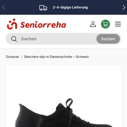
Vorherige
Näc
2-4-tägige Lieferung
Direkt zum Inhalt
Menü
Einloggen
Suchen
Suchen
Suchen
Zuhause
Skechers slip-in Damenschuhe – Schwarz