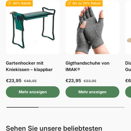
49% Rabatt
Bis zu 29% Rabatt
Gartenhocker mit
Gigthandschuhe von
Di
Kniekissen – klappbar
IMAK®
Gu
€23,95
€23,95
€6
€46,95
€33,95
Mehr anzeigen
Mehr anzeigen
Sehen Sie unsere beliebtesten